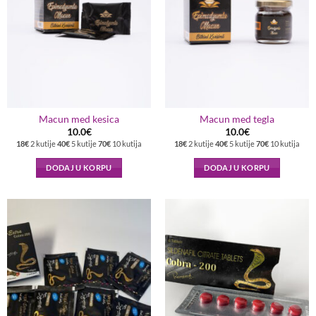
Macun med kesica
Macun med tegla
10.0
€
10.0
€
18€
2 kutije
40€
5 kutije
70€
10 kutija
18€
2 kutije
40€
5 kutije
70€
10 kutija
DODAJ U KORPU
DODAJ U KORPU