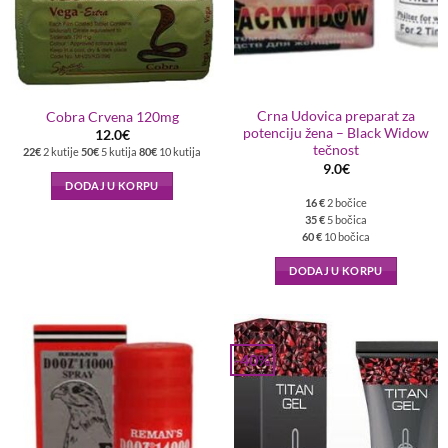
Crna Udovica preparat za
Cobra Crvena 120mg
potenciju žena – Black Widow
12.0
€
tečnost
22€
2 kutije
50€
5 kutija
80€
10 kutija
9.0
€
DODAJ U KORPU
16 €
2 bočice
35 €
5 bočica
60 €
10 bočica
DODAJ U KORPU
-40%