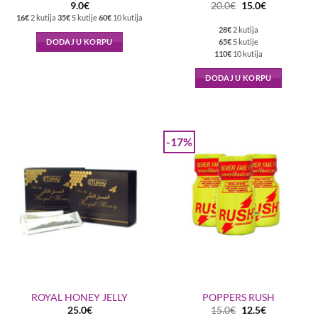
Originalna
Trenutna
9.0
€
20.0
€
15.0
€
cena
cena
16€
2 kutija
35€
5 kutije
60€
10 kutija
je
je:
28€
2 kutija
bila:
15.0€.
20.0€.
DODAJ U KORPU
65€
5 kutije
110€
10 kutija
DODAJ U KORPU
-17%
ROYAL HONEY JELLY
POPPERS RUSH
Originalna
Trenutna
25.0
€
15.0
€
12.5
€