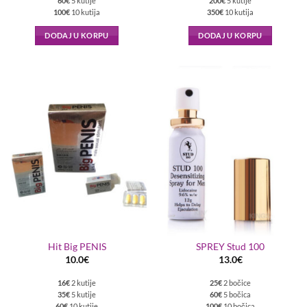
60€
5 kutije
200€
5 kutije
100€
10 kutija
350€
10 kutija
DODAJ U KORPU
DODAJ U KORPU
Hit Big PENIS
SPREY Stud 100
10.0
€
13.0
€
16€
2 kutije
25€
2 bočice
35€
5 kutije
60€
5 bočica
60€
10 kutije
100€
10 bočica