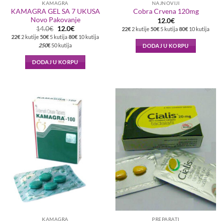
KAMAGRA
NAJNOVIJI
KAMAGRA GEL SA 7 UKUSA
Cobra Crvena 120mg
Novo Pakovanje
12.0
€
Originalna
Trenutna
14.0
€
12.0
€
22€
2 kutije
50€
5 kutija
80€
10 kutija
cena
cena
22€
2 kutije
50€
5 kutija
80€
10 kutija
je
je:
250
€
50 kutija
DODAJ U KORPU
bila:
12.0€.
14.0€.
DODAJ U KORPU
KAMAGRA
PREPARATI