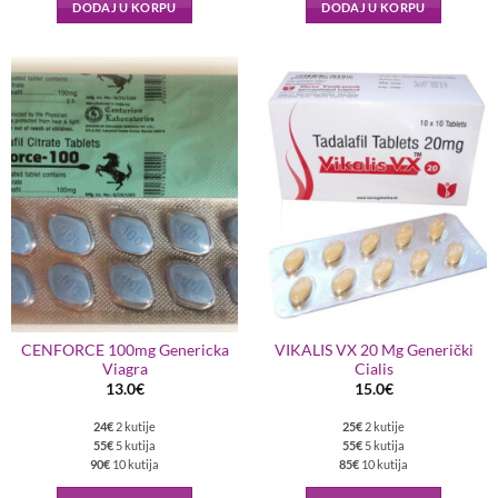
DODAJ U KORPU
DODAJ U KORPU
CENFORCE 100mg Genericka
VIKALIS VX 20 Mg Generički
Viagra
Cialis
13.0
€
15.0
€
24€
2 kutije
25€
2 kutije
55€
5 kutija
55€
5 kutija
90€
10 kutija
85€
10 kutija