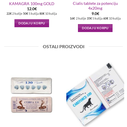
Cialis tablete za potenciju
KAMAGRA 100mg GOLD
4x20mg
12.0
€
9.0
€
22€
2 kutije
50€
5 kutija
80€
10 kutija
16€
2 kutije
35€
5 kutija
60€
10 kutija
DODAJ U KORPU
DODAJ U KORPU
OSTALI PROIZVODI