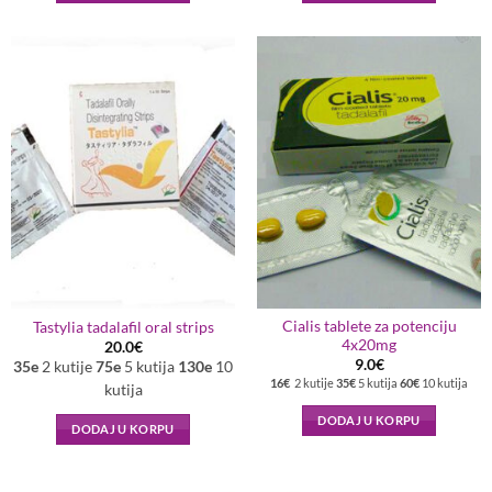
Cialis tablete za potenciju
Tastylia tadalafil oral strips
4x20mg
20.0
€
9.0
€
35e
2 kutije
75e
5 kutija
130e
10
16€
2 kutije
35€
5 kutija
60€
10 kutija
kutija
DODAJ U KORPU
DODAJ U KORPU