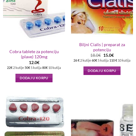
Biljni Cialis | preparat za
potenciju
Cobra tablete za potenciju
Originalna
Trenutna
18.0
€
15.0
€
(plave) 120mg
cena
cena
26 €
2 kutije
60€
5 kutija
110 €
10 kutija
12.0
€
je
je:
bila:
15.0€.
22€
2 kutije
50€
5 kutija
80€
10 kutija
18.0€.
DODAJ U KORPU
DODAJ U KORPU