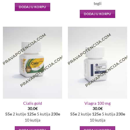
tegli
DODAJ U KORPU
DODAJ U KORPU
Cialis gold
Viagra 100 mg
30.0
€
30.0
€
55e
2 kutije
125e
5 kutija
230e
55e
2 kutije
125e
5 kutija
230e
10 kutija
10 kutija