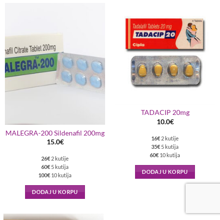
TADACIP 20mg
10.0
€
MALEGRA-200 Sildenafil 200mg
16€
2 kutije
15.0
€
35€
5 kutija
60€
10 kutija
26€
2 kutije
60€
5 kutija
DODAJ U KORPU
100€
10 kutija
DODAJ U KORPU