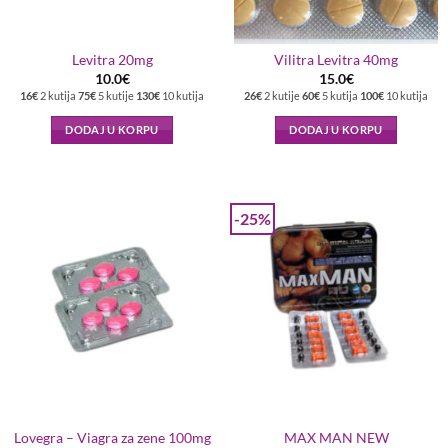
Levitra 20mg
Vilitra Levitra 40mg
10.0
€
15.0
€
16€
2 kutija
75€
5 kutije
130€
10 kutija
26€
2 kutije
60€
5 kutija
100€
10 kutija
DODAJ U KORPU
DODAJ U KORPU
-25%
Lovegra – Viagra za zene 100mg
MAX MAN NEW