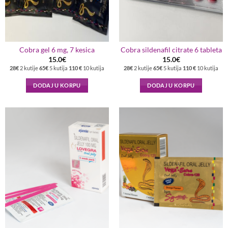
Cobra gel 6 mg, 7 kesica
Cobra sildenafil citrate 6 tableta
15.0
€
15.0
€
28€
2 kutije
65€
5 kutija
110 €
10 kutija
28€
2 kutije
65€
5 kutija
110 €
10 kutija
DODAJ U KORPU
DODAJ U KORPU