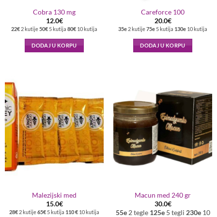
Cobra 130 mg
Careforce 100
12.0
€
20.0
€
22€
2 kutije
50€
5 kutija
80€
10 kutija
35e
2 kutije
75e
5 kutija
130e
10 kutija
DODAJ U KORPU
DODAJ U KORPU
Malezijski med
Macun med 240 gr
15.0
€
30.0
€
28€
2 kutije
65€
5 kutija
110 €
10 kutija
55e
2 tegle
125e
5 tegli
230e
10