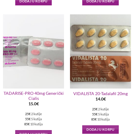
DODAJ U KORPU
DODAJ U KORPU
TADARISE-PRO 40mg Generički
VIDALISTA 20-Tadalafil 20mg
Cialis
14.0
€
15.0
€
25€
2 kutije
25€
2 kutije
55€
5 kutija
55€
5 kutija
85€
10 kutija
85€
10 kutija
DODAJ U KORPU