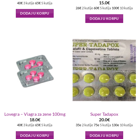
15.0
€
40€
3 kutije
65€
5 kutija
26€
2 kutije
60€
5 kutija
100€
10 kutija
DODAJ U KORPU
DODAJ U KORPU
Lovegra – Viagra za zene 100mg
Super Tadapox
18.0
€
20.0
€
40€
3 kutije
65€
5 kutija
35e
2 kutije
75e
5 kutija
130e
10 kutija
DODAJ U KORPU
DODAJ U KORPU