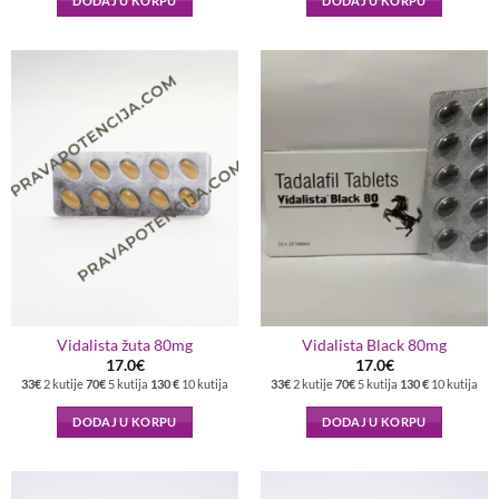
DODAJ U KORPU
DODAJ U KORPU
Vidalista žuta 80mg
Vidalista Black 80mg
17.0
€
17.0
€
33€
2 kutije
70€
5 kutija
130 €
10 kutija
33€
2 kutije
70€
5 kutija
130 €
10 kutija
DODAJ U KORPU
DODAJ U KORPU