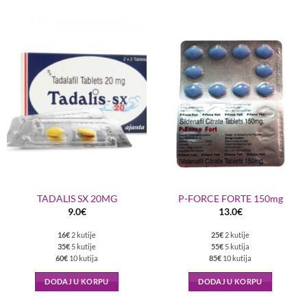
TADALIS SX 20MG
P-FORCE FORTE 150mg
9.0
€
13.0
€
16€
2 kutije
25€
2 kutije
35€
5 kutije
55€
5 kutija
60€
10 kutija
85€
10 kutija
DODAJ U KORPU
DODAJ U KORPU