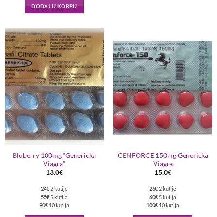
DODAJ U KORPU
Bluberry 100mg “Genericka
CENFORCE 150mg Genericka
Viagra”
Viagra
13.0
€
15.0
€
24€
2 kutije
26€
2 kutije
55€
5 kutija
60€
5 kutija
90€
10 kutija
100€
10 kutija