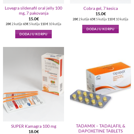
Lovegra sildenafil oral jelly 100
Cobra gel, 7 kesica
mg, 7 pakovanja
15.0
€
15.0
€
28€
2 kutije
65€
5 kutija
110 €
10 kutija
28€
2 kutije
65€
5 kutija
110 €
10 kutija
DODAJ U KORPU
DODAJ U KORPU
TADAMIX – TADALAFIL &
SUPER Kamagra 100 mg
DAPOXETINE TABLETS
18.0
€