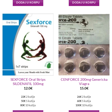
DODAJ U KORPU
DODAJ U KORPU
SEXFORCE Oral Strips
CENFORCE 200mg Genericka
SILDENAFIL 100mg
Viagra
12.0
€
15.0
€
22€
2 kutije
26€
2 kutije
50€
5 kutija
60€
5 kutija
80€
10 kutija
100€
10 kutija