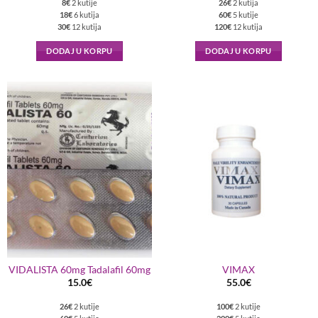
8€
2 kutije
26€
2 kutija
18€
6 kutija
60€
5 kutije
30€
12 kutija
120€
12 kutija
DODAJ U KORPU
DODAJ U KORPU
VIDALISTA 60mg Tadalafil 60mg
VIMAX
15.0
€
55.0
€
26€
2 kutije
100€
2 kutije