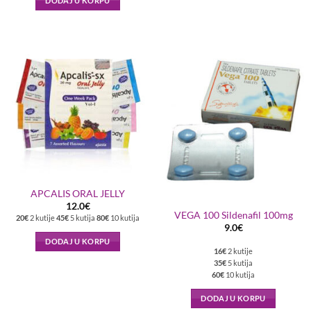
DODAJ U KORPU
APCALIS ORAL JELLY
12.0
€
VEGA 100 Sildenafil 100mg
20€
2 kutije
45€
5 kutija
80€
10 kutija
9.0
€
DODAJ U KORPU
16€
2 kutije
35€
5 kutija
60€
10 kutija
DODAJ U KORPU