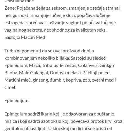
seksualna moć.
Žene: Pojačana želja za seksom, smanjenje osećaja straha i
nesigurnosti, smanjuje lučenje sluzi, pojačava lučenje
estrogena, sprečava isušivanje vagine i pojačava lučenje
vaginalnog sekreta, neophodnog za kvalitetan seks.
Sastojci Macun Med
Treba napomenuti da se ovaj proizvod dobija
kombinovanjem nekoliko biljaka. Sastojci su sledeći:
Epimedium, Maca, Tribulus Terrestis, Cola Vera, Ginkgo
Biloba, Male Galangal, Dudova melasa, Pčelinji polen,
Matični mleč, ginseng, đumbir, kopriva, zob, cvetni med i
cimet.
Epimedijum:
Epimedium sadrži ikarin koji je odgovoran za opuštanje
mišića i koji sadrži azot oksid koji povećava protok krvi kroz
genitalnu oblast ljudi. U kineskoj medicini se koristi od