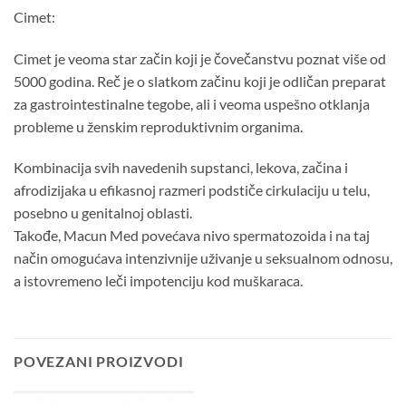
Cimet:
Cimet je veoma star začin koji je čovečanstvu poznat više od
5000 godina. Reč je o slatkom začinu koji je odličan preparat
za gastrointestinalne tegobe, ali i veoma uspešno otklanja
probleme u ženskim reproduktivnim organima.
Kombinacija svih navedenih supstanci, lekova, začina i
afrodizijaka u efikasnoj razmeri podstiče cirkulaciju u telu,
posebno u genitalnoj oblasti.
Takođe, Macun Med povećava nivo spermatozoida i na taj
način omogućava intenzivnije uživanje u seksualnom odnosu,
a istovremeno leči impotenciju kod muškaraca.
POVEZANI PROIZVODI