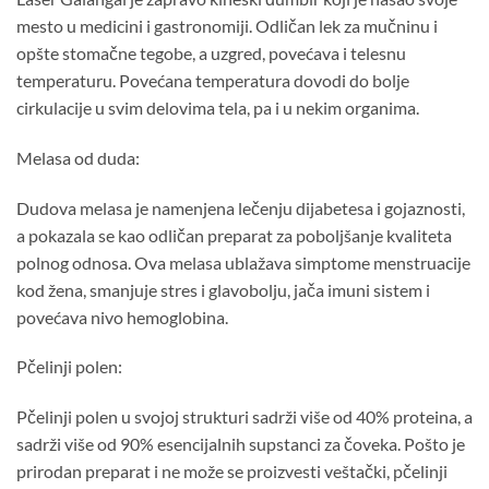
mesto u medicini i gastronomiji. Odličan lek za mučninu i
opšte stomačne tegobe, a uzgred, povećava i telesnu
temperaturu. Povećana temperatura dovodi do bolje
cirkulacije u svim delovima tela, pa i u nekim organima.
Melasa od duda:
Dudova melasa je namenjena lečenju dijabetesa i gojaznosti,
a pokazala se kao odličan preparat za poboljšanje kvaliteta
polnog odnosa. Ova melasa ublažava simptome menstruacije
kod žena, smanjuje stres i glavobolju, jača imuni sistem i
povećava nivo hemoglobina.
Pčelinji polen:
Pčelinji polen u svojoj strukturi sadrži više od 40% proteina, a
sadrži više od 90% esencijalnih supstanci za čoveka. Pošto je
prirodan preparat i ne može se proizvesti veštački, pčelinji