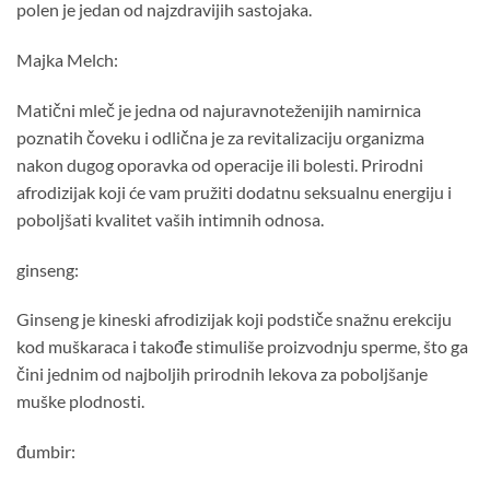
polen je jedan od najzdravijih sastojaka.
Majka Melch:
Matični mleč je jedna od najuravnoteženijih namirnica
poznatih čoveku i odlična je za revitalizaciju organizma
nakon dugog oporavka od operacije ili bolesti. Prirodni
afrodizijak koji će vam pružiti dodatnu seksualnu energiju i
poboljšati kvalitet vaših intimnih odnosa.
ginseng:
Ginseng je kineski afrodizijak koji podstiče snažnu erekciju
kod muškaraca i takođe stimuliše proizvodnju sperme, što ga
čini jednim od najboljih prirodnih lekova za poboljšanje
muške plodnosti.
đumbir: