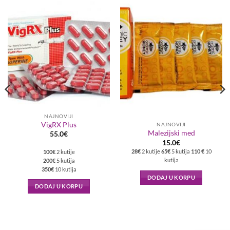
NAJNOVIJI
VigRX Plus
NAJNOVIJI
Malezijski med
55.0
€
15.0
€
28€
2 kutije
65€
5 kutija
110 €
10
100€
2 kutije
kutija
200€
5 kutija
350€
10 kutija
DODAJ U KORPU
DODAJ U KORPU