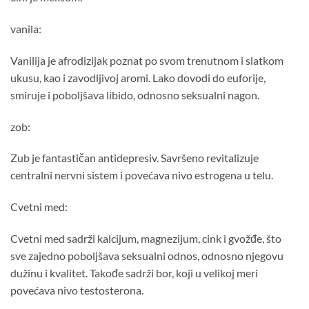
vanila:
Vanilija je afrodizijak poznat po svom trenutnom i slatkom
ukusu, kao i zavodljivoj aromi. Lako dovodi do euforije,
smiruje i poboljšava libido, odnosno seksualni nagon.
zob:
Zub je fantastičan antidepresiv. Savršeno revitalizuje
centralni nervni sistem i povećava nivo estrogena u telu.
Cvetni med:
Cvetni med sadrži kalcijum, magnezijum, cink i gvožđe, što
sve zajedno poboljšava seksualni odnos, odnosno njegovu
dužinu i kvalitet. Takođe sadrži bor, koji u velikoj meri
povećava nivo testosterona.