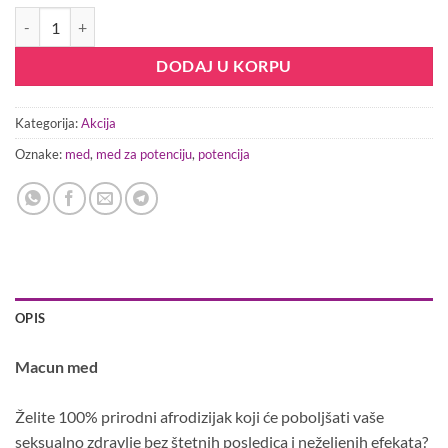
3 pakovanja Macun med tegla količina
DODAJ U KORPU
Kategorija:
Akcija
Oznake:
med
,
med za potenciju
,
potencija
OPIS
Macun med
Želite 100% prirodni afrodizijak koji će poboljšati vaše
seksualno zdravlje bez štetnih posledica i neželjenih efekata?