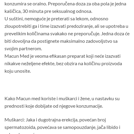
konzumira se oralno. Preporučena doza za oba pola je jedna
kašičica, 30 minuta pre seksualnog odnosa.
U suštini, nemoguće je preterati sa lekom, odnosno
zloupotrebiti ga i time izazvati predoziranje, ali se upotreba u
prevelikim količinama svakako ne preporučuje. Jedna doza će
biti dovoljna da postignete maksimalno zadovoljstvo sa
svojim partnerom.
Macun Med je veoma efikasan preparat koji neće izazvati
nikakve neželjene efekte, bez obzira na količinu proizvoda
koju unosite.
Kako Macun med koriste i muškarci i žene, u nastavku su
prednosti koje dobijate od njegove konzumacije.
Muškarci: Jaka i dugotrajna erekcija, povećan broj
spermatozoida, povećava se samopouzdanje, jača libido i