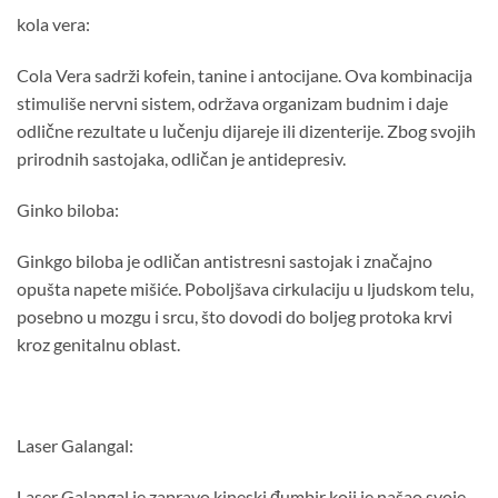
kola vera:
Cola Vera sadrži kofein, tanine i antocijane. Ova kombinacija
stimuliše nervni sistem, održava organizam budnim i daje
odlične rezultate u lučenju dijareje ili dizenterije. Zbog svojih
prirodnih sastojaka, odličan je antidepresiv.
Ginko biloba:
Ginkgo biloba je odličan antistresni sastojak i značajno
opušta napete mišiće. Poboljšava cirkulaciju u ljudskom telu,
posebno u mozgu i srcu, što dovodi do boljeg protoka krvi
kroz genitalnu oblast.
Laser Galangal:
Laser Galangal je zapravo kineski đumbir koji je našao svoje