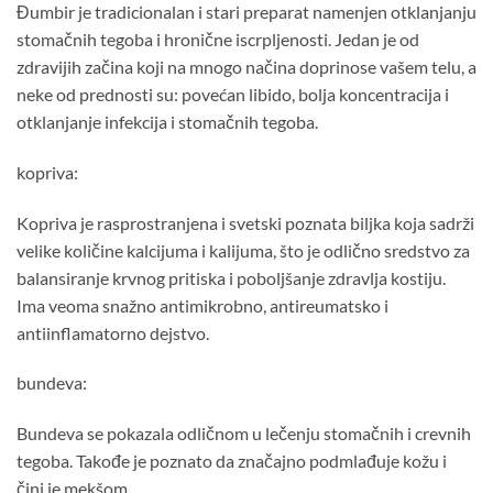
Đumbir je tradicionalan i stari preparat namenjen otklanjanju
stomačnih tegoba i hronične iscrpljenosti. Jedan je od
zdravijih začina koji na mnogo načina doprinose vašem telu, a
neke od prednosti su: povećan libido, bolja koncentracija i
otklanjanje infekcija i stomačnih tegoba.
kopriva:
Kopriva je rasprostranjena i svetski poznata biljka koja sadrži
velike količine kalcijuma i kalijuma, što je odlično sredstvo za
balansiranje krvnog pritiska i poboljšanje zdravlja kostiju.
Ima veoma snažno antimikrobno, antireumatsko i
antiinflamatorno dejstvo.
bundeva:
Bundeva se pokazala odličnom u lečenju stomačnih i crevnih
tegoba. Takođe je poznato da značajno podmlađuje kožu i
čini je mekšom.