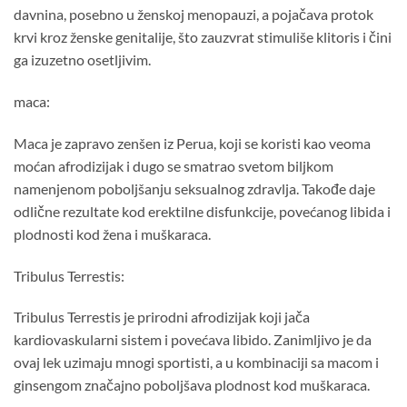
davnina, posebno u ženskoj menopauzi, a pojačava protok
krvi kroz ženske genitalije, što zauzvrat stimuliše klitoris i čini
ga izuzetno osetljivim.
maca:
Maca je zapravo zenšen iz Perua, koji se koristi kao veoma
moćan afrodizijak i dugo se smatrao svetom biljkom
namenjenom poboljšanju seksualnog zdravlja. Takođe daje
odlične rezultate kod erektilne disfunkcije, povećanog libida i
plodnosti kod žena i muškaraca.
Tribulus Terrestis:
Tribulus Terrestis je prirodni afrodizijak koji jača
kardiovaskularni sistem i povećava libido. Zanimljivo je da
ovaj lek uzimaju mnogi sportisti, a u kombinaciji sa macom i
ginsengom značajno poboljšava plodnost kod muškaraca.