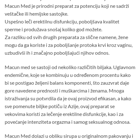
Macun Med je prirodni preparat za potenciju koji ne sadrži
veštačke ili hemijske sastojke.
Uspešno leči erektilnu disfunkciju, poboljšava kvalitet
sperme i produžava snošaj koliko god možete.
Za razliku od svih drugih preparata za slične namene, žene
mogu da ga koriste i za poboljšanje protoka krvi kroz vaginu,
uzbudivši ih i značajno poboljšajući njihov odnos.
Macun med se sastoji od nekoliko različitih biljaka. Uglavnom
endemične, koje se kombinuju u određenom procentu kako
bi se postigao željeni balans komponenti, što zauzvrat daje
gore navedene prednosti i muškarcima i ženama. Mnoga
istraživanja su potvrdila da je ovaj proizvod efikasan, a kako
sve pomenute biljke potiču iz Azije, ovaj preparat se
vekovima koristi za lečenje erektilne disfunkcije, kao i za
povećanje intenziteta orgazma i samog seksualnog odnosa.
Macun Med dolazi u obliku sirupa u originalnom pakovanju i