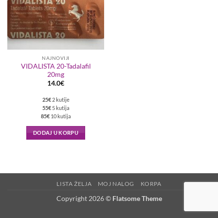
NAJNOVIJI
VIDALISTA 20-Tadalafil
20mg
14.0
€
25€
2 kutije
55€
5 kutija
85€
10 kutija
DODAJ U KORPU
LISTA ŽELJA
MOJ NALOG
KORPA
Copyright 2026 ©
Flatsome Theme