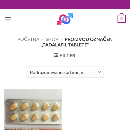
Preskoči
na
sadržaj
0
POČETNA
/
SHOP
/
PROIZVOD OZNAČEN
„TADALAFIL TABLETE“
FILTER